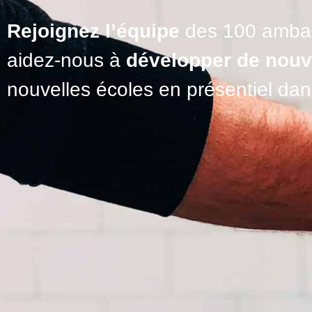
Rejoignez l’équipe
des 100 ambass
aidez-nous à
développer de nou
nouvelles écoles en présentiel da