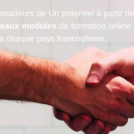
adeurs de Un potentiel à partir de
veaux modules
de formation online 
ns chaque pays francophone.